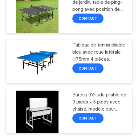
de jardin, table de ping-
pong avec position de
18
rejeu pour les réceptions
CONTACT
en jardin
Tableau junior de
ping-pong
Tableau de tennis pliable
bleu avec roue latérale
Φ75mm 4 pièces.
CONTACT
70
Ensemble de ping-
Bureau d'étude pliable de
9 pieds x 5 pieds avec
pong
chaise, modèle pour
étude peu encombrante
CONTACT