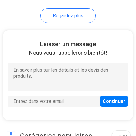
49
Regardez plus
Lame de ping-pong
Laisser un message
Nous vous rappellerons bientôt!
52
Battes de ping-pong
Tous