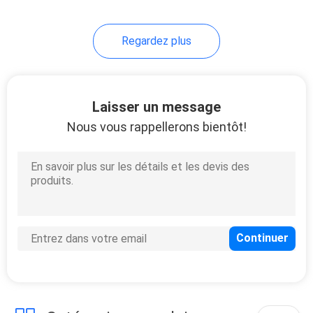
de balsa de lumière de 7
plis
49
Regardez plus
Lame de ping-pong
Laisser un message
Nous vous rappellerons bientôt!
52
Battes de ping-pong