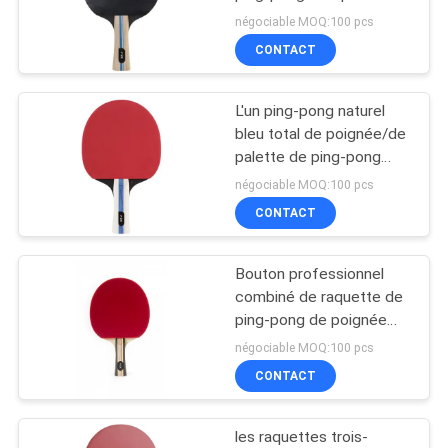
UN
pour l'attaque et le
négociable MOQ:100 pcs
DEVIS
contrôle de joueur
CONTACT
32
PLAN
Tableau extérieur de
L'un ping-pong naturel
DU
bleu total de poignée/de
ping-pong
palette de ping-pong
SITE
d'étoile manie la batte
négociable MOQ:100 pcs
CONTACT
PRIVACY
POLICY
Bouton professionnel
16
combiné de raquette de
Tableau de ping-
ping-pong de poignée
dans le style d'étoile de
négociable MOQ:100 pcs
pong d'enfants
l'éponge 2.0mm
CONTACT
les raquettes trois-