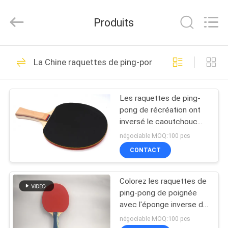
-
2026
Guangzhou
Produits
Dunya
Sports
Ltd..
All
Rights
À
37
Reserved.
La Chine raquettes de ping-pong
LA
Tableau pliable de
MAISON
ping-pong
Les raquettes de ping-
pong de récréation ont
PRODUITS
inversé le caoutchouc
poignée concave de
négociable MOQ:100 pcs
lame de 5 plis rouge/noir
À
CONTACT
12
PROPOS
Tableau de ping-
Colorez les raquettes de
DE
ping-pong de poignée
pong de
NOUS
avec l'éponge inverse de
l'orange #2 en
négociable MOQ:100 pcs
concurrence