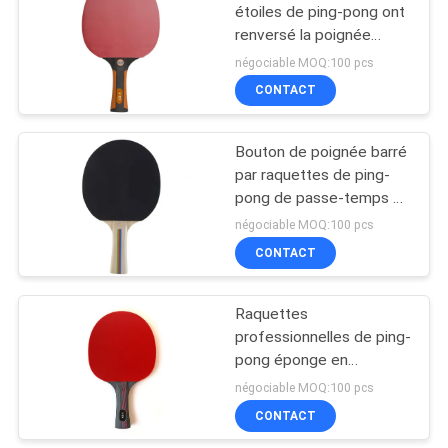
étoiles de ping-pong ont
renversé la poignée
18
concave en caoutchouc
négociable MOQ:100 pcs
de couleur pour la grande
Tableau junior de
CONTACT
vitesse avancée
ping-pong
Bouton de poignée barré
par raquettes de ping-
pong de passe-temps de
chauffard en
négociable MOQ:100 pcs
caoutchouc pour le
CONTACT
70
débutant
Ensemble de ping-
Raquettes
professionnelles de ping-
pong
pong éponge en
caoutchouc inversée par
négociable MOQ:100 pcs
poignée composée
CONTACT
concave 2.0mm en bois