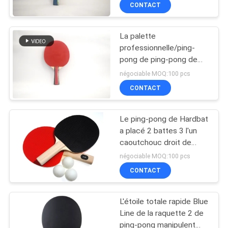
caoutchouc 1.5mm
CONTACT
VISITE
DE
La palette
L'USINE
132
professionnelle/ping-
pong de ping-pong de
raquettes de ping-
contreplaqué manie la
CONTRÔLE
négociable MOQ:100 pcs
pong
batte 12 PCS/boîte
CONTACT
DE
LA
Le ping-pong de Hardbat
QUALITÉ
a placé 2 battes 3 l'un
caoutchouc droit de
34
bouton de poignée de
négociable MOQ:100 pcs
NOUS
boules d'étoile
Tableau d'intérieur
CONTACT
CONTACTER
de ping-pong
L'étoile totale rapide Blue
DEMANDEZ
Line de la raquette 2 de
ping-pong manipulent