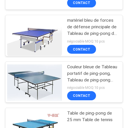
de serrure de sûreté
CONTACT
VISITE
automobile de roue
DE
matériel bleu de forces
L'USINE
de défense principale de
Tableau de ping-pong de
concurrence de dessus
CONTRÔLE
négociable MOQ:10 pcs
de Tableau de 25mm
CONTACT
DE
pour l'école
LA
Couleur bleue de Tableau
QUALITÉ
portatif de ping-pong,
Tableau de ping-pong
d'intérieur mobile pour la
négociable MOQ:10 pcs
NOUS
maison
CONTACT
CONTACTER
Table de ping-pong de
DEMANDEZ
25 mm Table de tennis