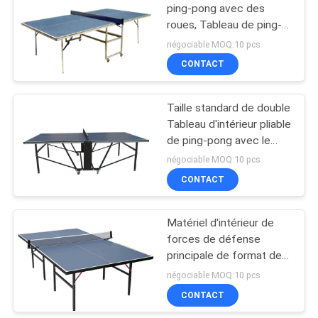
ping-pong avec des
roues, Tableau de ping-
pong standard
négociable MOQ:10 pcs
d'épaisseur de 12mm
CONTACT
Taille standard de double
Tableau d'intérieur pliable
de ping-pong avec le
dessus de bleu de roues
négociable MOQ:10 pcs
CONTACT
Matériel d'intérieur de
forces de défense
principale de format de
l'image du Tableau 20*30
négociable MOQ:10 pcs
millimètre de ping-pong
CONTACT
de taille standard avec la