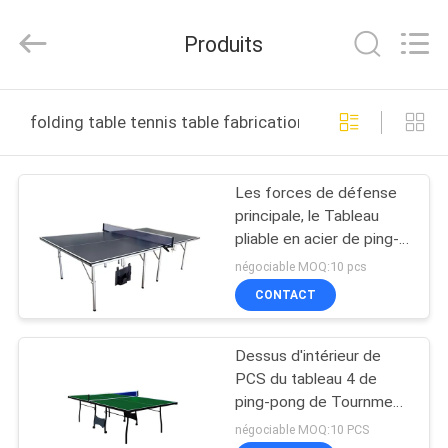
-
2026
Guangzhou
Produits
Dunya
Sports
Ltd..
All
Rights
À
Reserved.
folding table tennis table fabrication en ligne
LA
MAISON
Les forces de défense
principale, le Tableau
PRODUITS
pliable en acier de ping-
pong facile installent
négociable MOQ:10 pcs
avec la couleur de bleu
À
CONTACT
de poche de battes de
PROPOS
boule
Dessus d'intérieur de
DE
PCS du tableau 4 de
NOUS
ping-pong de Tournment
avec le filet de courrier
négociable MOQ:10 PCS