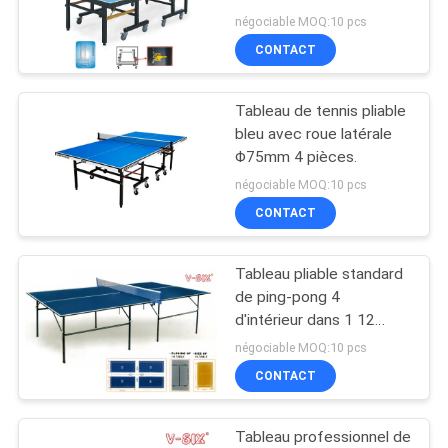
UN
négociable MOQ:10 pcs
DEVIS
CONTACT
PLAN
Tableau de tennis pliable
DU
bleu avec roue latérale
Φ75mm 4 pièces.
SITE
négociable MOQ:10 pcs
CONTACT
PRIVACY
POLICY
Tableau pliable standard
de ping-pong 4
d'intérieur dans 1 12
millimètres d'épaisseur
négociable MOQ:10 pcs
pour la récréation de
CONTACT
famille
Tableau professionnel de