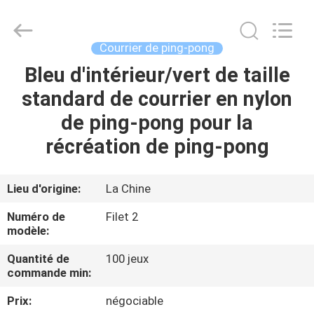
-
2026
Guangzhou
Dunya
Sports
Courrier de ping-pong
Ltd..
All
Rights
Bleu d'intérieur/vert de taille
À
Reserved.
standard de courrier en nylon
LA
de ping-pong pour la
MAISON
récréation de ping-pong
PRODUITS
Lieu d'origine:
La Chine
À
Numéro de
Filet 2
PROPOS
modèle:
DE
Quantité de
100 jeux
commande min:
NOUS
Prix:
négociable