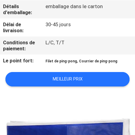
VISITE
Détails
emballage dans le carton
d'emballage:
DE
L'USINE
Délai de
30-45 jours
livraison:
Conditions de
L/C, T/T
CONTRÔLE
paiement:
DE
Le point fort:
,
Filet de ping-pong
Courrier de ping-pong
LA
QUALITÉ
MEILLEUR PRIX
NOUS
CONTACTER
DEMANDEZ