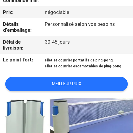
commande min:
VISITE
Prix:
négociable
DE
L'USINE
Détails
Personnalisé selon vos besoins
d'emballage:
Délai de
30-45 jours
CONTRÔLE
livraison:
DE
Le point fort:
,
Filet et courrier portatifs de ping-pong
LA
Filet et courrier escamotables de ping-pong
QUALITÉ
MEILLEUR PRIX
NOUS
CONTACTER
DEMANDEZ