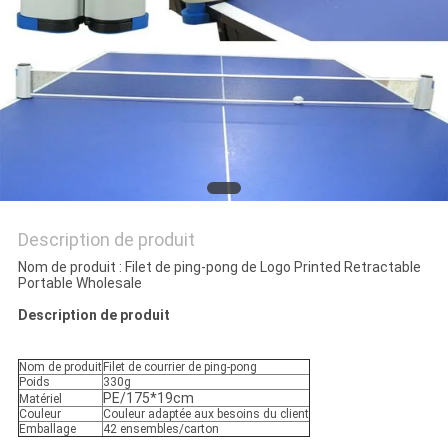
UN
DEVIS
PLAN
DU
SITE
PRIVACY
Description de produit
POLICY
Nom de produit : Filet de ping-pong de Logo Printed Retractable
Portable Wholesale
Description de produit
Nom de produit
Filet de courrier de ping-pong
Poids
330g
PE/175*19cm
Matériel
Couleur
Couleur adaptée aux besoins du client
Emballage
42 ensembles/carton