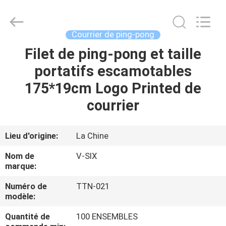
-
2026
Guangzhou
Dunya
Sports
Courrier de ping-pong
Ltd..
All
Rights
Filet de ping-pong et taille
À
Reserved.
portatifs escamotables
LA
175*19cm Logo Printed de
MAISON
courrier
PRODUITS
Lieu d'origine:
La Chine
À
Nom de
V-SIX
PROPOS
marque:
DE
Numéro de
TTN-021
modèle:
NOUS
Quantité de
100 ENSEMBLES