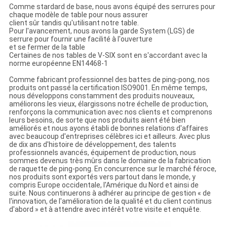
Comme stardard de base, nous avons équipé des serrures pour
chaque modèle de table pour nous assurer
client sûr tandis qu'utilisant notre table.
Pour l'avancement, nous avons la garde System (LGS) de
serrure pour fournir une facilité à l'ouverture
et se fermer de la table
Certaines de nos tables de V-SIX sont en s'accordant avec la
norme européenne EN14468-1
Comme fabricant professionnel des battes de ping-pong, nos
produits ont passé la certification ISO9001. En même temps,
nous développons constamment des produits nouveaux,
améliorons les vieux, élargissons notre échelle de production,
renforçons la communication avec nos clients et comprenons
leurs besoins, de sorte que nos produits aient été bien
améliorés et nous ayons établi de bonnes relations d'affaires
avec beaucoup d'entreprises célèbres ici et ailleurs. Avec plus
de dix ans d'histoire de développement, des talents
professionnels avancés, équipement de production, nous
sommes devenus très mûrs dans le domaine de la fabrication
de raquette de ping-pong. En concurrence sur le marché féroce,
nos produits sont exportés vers partout dans le monde, y
compris Europe occidentale, l'Amérique du Nord et ainsi de
suite. Nous continuerons à adhérer au principe de gestion « de
l'innovation, de l'amélioration de la qualité et du client continus
d'abord » et à attendre avec intérêt votre visite et enquête.