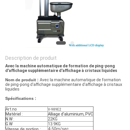
UN
DEVIS
PLAN
DU
SITE
Description de produit
PRIVACY
Avec la machine automatique de formation de ping-pong
d'affichage supplémentaire d'affichage à cristaux liquides
POLICY
Nom de produit :
Avec la machine automatique de formation
de ping-pong d'affichage supplémentaire d'affichage à cristaux
liquides
Spécifications :
Art.no
V-989E2
Matériel :
Alliage d'aluminium, PVC
N.W :
22KG
G.W
13.9KG
Vitesse de portion :
4-50m/sec