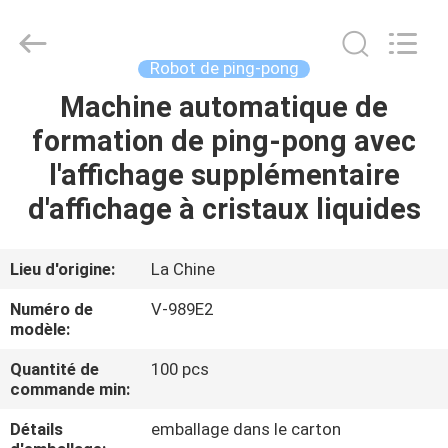
-
2026
Guangzhou
Dunya
Sports
Robot de ping-pong
Ltd..
All
Rights
Machine automatique de
À
Reserved.
formation de ping-pong avec
LA
l'affichage supplémentaire
MAISON
d'affichage à cristaux liquides
PRODUITS
Lieu d'origine:
La Chine
À
Numéro de
V-989E2
PROPOS
modèle:
DE
Quantité de
100 pcs
commande min:
NOUS
Détails
emballage dans le carton