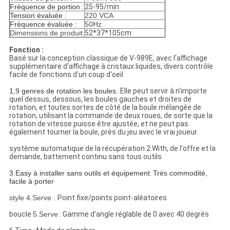
Fréquence de portion :
25-95/min
Tension évaluée
:
220 VCA
Fréquence évaluée :
50Hz
Dimensions de produit
52*37*105cm
Fonction :
Basé sur la conception classique de V-989E, avec l'affichage
supplémentaire d'affichage à cristaux liquides, divers contrôle
facile de fonctions d'un coup d'oeil
1,9 genres de rotation les boules.
Elle peut servir à n'importe
quel dessus, dessous, les boules gauches et droites de
rotation, et toutes sortes de côté de la boule mélangée de
rotation, utilisant la commande de deux roues, de sorte que la
rotation de vitesse puisse être ajustée, et ne peut pas
également tourner la boule, près du jeu avec le vrai joueur.
système automatique de la récupération 2.With, de l'offre et la
demande, battement continu sans tous outils
3.Easy à installer sans outils et équipement
.
Très commodité,
facile à porter
style 4.Serve :
Point fixe/points point-aléatoires
boucle
5.Serve
:
Gamme d'angle réglable de 0 avec 40 degrés