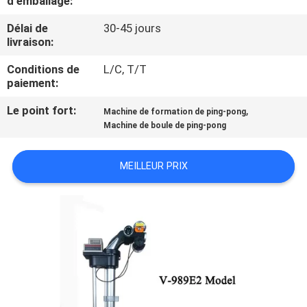
d'emballage:
VISITE
Délai de
30-45 jours
DE
livraison:
L'USINE
Conditions de
L/C, T/T
paiement:
CONTRÔLE
Le point fort:
,
Machine de formation de ping-pong
DE
Machine de boule de ping-pong
LA
MEILLEUR PRIX
QUALITÉ
NOUS
CONTACTER
DEMANDEZ