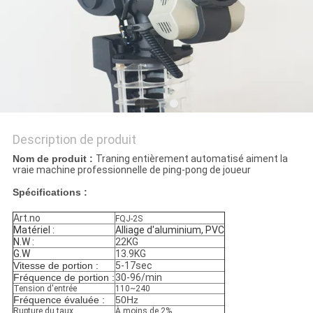
UN
DEVIS
PLAN
DU
SITE
Description de produit
PRIVACY
Nom de produit :
Traning entièrement automatisé aiment la
vraie machine professionnelle de ping-pong de joueur
POLICY
Spécifications :
Art.no
FQJ-2S
Matériel :
Alliage d'aluminium, PVC
N.W :
22KG
G.W
13.9KG
Vitesse de portion :
5-17sec
Fréquence de portion :
30-96/min
Tension d'entrée
110~240
Fréquence évaluée :
50Hz
Rupture du taux
À moins de 2%