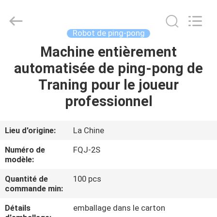
-
2026
Guangzhou
Dunya
Sports
Robot de ping-pong
Ltd..
All
Rights
Machine entièrement
À
Reserved.
automatisée de ping-pong de
LA
Traning pour le joueur
MAISON
professionnel
PRODUITS
Lieu d'origine:
La Chine
À
Numéro de
FQJ-2S
PROPOS
modèle:
DE
Quantité de
100 pcs
commande min:
NOUS
Détails
emballage dans le carton