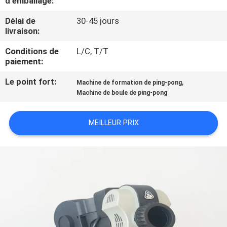
d'emballage:
VISITE
Délai de
30-45 jours
DE
livraison:
L'USINE
Conditions de
L/C, T/T
paiement:
CONTRÔLE
Le point fort:
,
Machine de formation de ping-pong
DE
Machine de boule de ping-pong
LA
MEILLEUR PRIX
QUALITÉ
NOUS
CONTACTER
DEMANDEZ