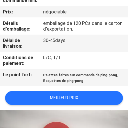
commande min:
VISITE
Prix:
négociable
DE
L'USINE
Détails
emballage de 120 PCs dans le carton
d'emballage:
d'exportation.
Délai de
30-45days
CONTRÔLE
livraison:
DE
Conditions de
L/C, T/T
LA
paiement:
QUALITÉ
Le point fort:
,
Palettes faites sur commande de ping-pong
Raquettes de ping-pong
NOUS
MEILLEUR PRIX
CONTACTER
DEMANDEZ