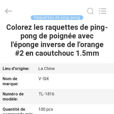
-
2026
Guangzhou
Dunya
Sports
Raquettes de ping-pong
Ltd..
All
Rights
Colorez les raquettes de ping-
À
Reserved.
pong de poignée avec
LA
l'éponge inverse de l'orange
MAISON
#2 en caoutchouc 1.5mm
PRODUITS
Lieu d'origine:
La Chine
À
Nom de
V-SIX
PROPOS
marque:
DE
Numéro de
TL-1816
modèle:
NOUS
Quantité de
100 pcs