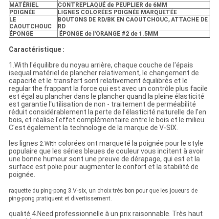
MATÉRIEL
CONTREPLAQUÉ de PEUPLIER de 6MM
POIGNÉE
LIGNES COLORÉES POIGNÉE MARQUETÉE
LE
BOUTONS DE RD/BK EN CAOUTCHOUC, ATTACHE DE
CAOUTCHOUC
RD
ÉPONGE
ÉPONGE de l'ORANGE #2 de 1.5MM
Caractéristique :
1.With l'équilibre du noyau arrière, chaque couche de l'épais
isequal matériel de plancher relativement, le changement de
capacité et le transfert sont relativement équilibrés et le
regular.the frappant la force qui est avec un contrôle plus facile
est égal au plancher dans le plancher quand la pleine élasticité
est garantie l'utilisation de non - traitement de perméabilité
réduit considérablement la perte de l'élasticité naturelle de l'en
bois, et réalise l'effet complémentaire entre le bois et le milieu.
C'est également la technologie de la marque de V-SIX.
les lignes
colorées ont marqueté la poignée pour le style
2.With
populaire que les séries bleues de couleur vous incitent à avoir
une bonne humeur sont une preuve de dérapage, qui est et la
surface est polie pour augmenter le confort et la stabilité de
poignée.
raquette du ping-pong 3.V-six, un choix très bon pour que les joueurs de
ping-pong pratiquent et divertissement.
qualité 4.Need professionnelle à un prix raisonnable. Très haut