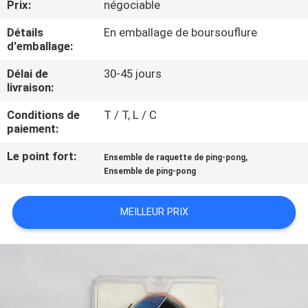
Prix:
négociable
VISITE
DE
Détails
En emballage de boursouflure
d'emballage:
L'USINE
Délai de
30-45 jours
livraison:
CONTRÔLE
Conditions de
T / T, L / C
DE
paiement:
LA
Le point fort:
,
Ensemble de raquette de ping-pong
QUALITÉ
Ensemble de ping-pong
MEILLEUR PRIX
NOUS
CONTACTER
DEMANDEZ