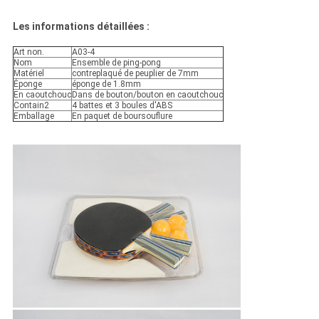
Les informations détaillées :
Art non.
A03-4
Nom
Ensemble de ping-pong
Matériel
contreplaqué de peuplier de 7mm
Éponge
éponge de 1.8mm
En caoutchouc
Dans de bouton/bouton en caoutchouc
Contain2
4 battes et 3 boules d'ABS
Emballage
En paquet de boursouflure