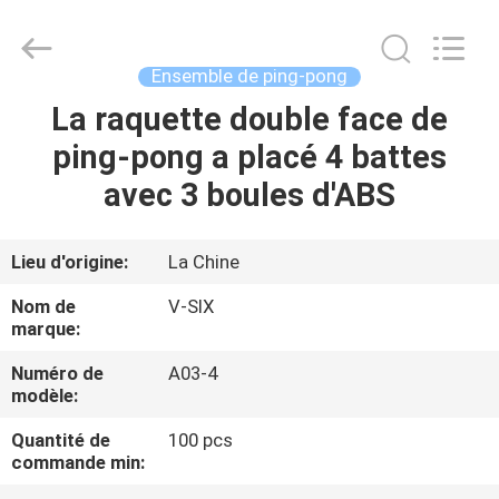
-
2026
Guangzhou
Dunya
Sports
Ensemble de ping-pong
Ltd..
All
Rights
La raquette double face de
À
Reserved.
ping-pong a placé 4 battes
LA
avec 3 boules d'ABS
MAISON
PRODUITS
Lieu d'origine:
La Chine
Nom de
V-SIX
À
marque:
PROPOS
Numéro de
A03-4
modèle:
DE
Quantité de
100 pcs
NOUS
commande min: