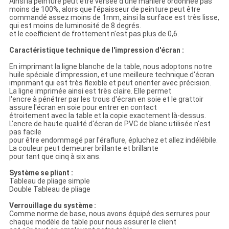
Ainsi la peinture peut être versée d'une manière ordonnée pas
moins de 100%, alors que l'épaisseur de peinture peut être
commandé assez moins de 1mm, ainsi la surface est très lisse,
qui est moins de luminosité de 8 degrés.
et le coefficient de frottement n'est pas plus de 0,6.
Caractéristique technique de l'impression d'écran :
En imprimant la ligne blanche de la table, nous adoptons notre
huile spéciale d'impression, et une meilleure technique d'écran
imprimant qui est très flexible et peut orienter avec précision.
La ligne imprimée ainsi est très claire. Elle permet
l'encre à pénétrer par les trous d'écran en soie et le grattoir
assure l'écran en soie pour entrer en contact
étroitement avec la table et la copie exactement là-dessus.
L'encre de haute qualité d'écran de PVC de blanc utilisée n'est
pas facile
pour être endommagé par l'éraflure, épluchez et allez indélébile.
La couleur peut demeurer brillante et brillante
pour tant que cinq à six ans.
Système se pliant :
Tableau de pliage simple
Double Tableau de pliage
Verrouillage du système :
Comme norme de base, nous avons équipé des serrures pour
chaque modèle de table pour nous assurer le client