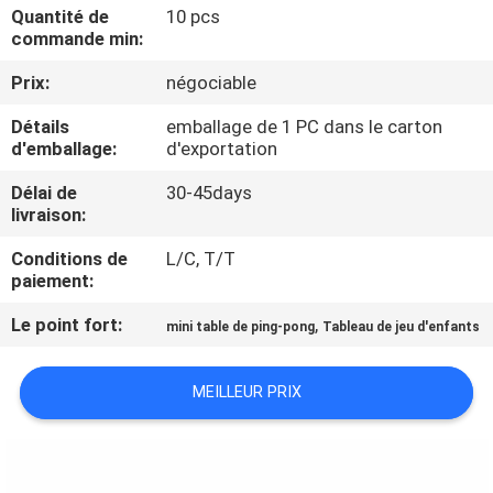
VISITE
Quantité de
10 pcs
commande min:
DE
Prix:
négociable
L'USINE
Détails
emballage de 1 PC dans le carton
d'emballage:
d'exportation
CONTRÔLE
Délai de
30-45days
DE
livraison:
LA
Conditions de
L/C, T/T
QUALITÉ
paiement:
Le point fort:
,
mini table de ping-pong
Tableau de jeu d'enfants
NOUS
CONTACTER
MEILLEUR PRIX
DEMANDEZ