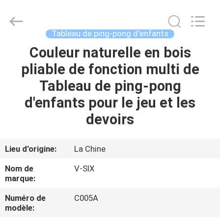
-
2026
Guangzhou
Dunya
Sports
Tableau de ping-pong d'enfants
Ltd..
All
Rights
Couleur naturelle en bois
À
Reserved.
pliable de fonction multi de
LA
Tableau de ping-pong
MAISON
d'enfants pour le jeu et les
PRODUITS
devoirs
À
Lieu d'origine:
La Chine
PROPOS
Nom de
V-SIX
DE
marque:
NOUS
Numéro de
C005A
modèle: