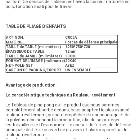
partout. Ce dessus de Tableau est avec la couleur naturelle en
bois, fonction multi pour le travail.
TABLE DE PLIAGE D'ENFANTS
ART NON.
C005A
MATÉRIEL
Forces de défense principale
TAILLE de TABLE (millimètres)
1250*750*720
ÉPAISSEUR DE TABLE
12mm
TAILLE de JAMBE (millimètres)
30X30
FORMAT DE L'IMAGE (millimètre)
20X40
NET-POLE-SET
AYEZ
CARTON DE PACKING/EXPORT
UN ENSEMBLE
Avantage de production :
La caractéristique technique du Rouleau-revêtement :
Le Tableau de ping-pong est le produit que nous sommes
complètement absorbé dedans, nous adoptent le plus avancé
rouleau-revêtement, qui peut empêcher du saupoudrage et de
la pulvérisation pendant la production, afin de se protéger
les travailleurs et l'evironment. Le conseil de forces de défense
principale doit être couvert de graviers et alors imprimé par le
rouleau-revêtement.