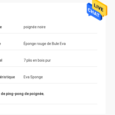
e
poignée noire
e
Éponge rouge de Bule Eva
el
7 plis en bois pur
ahl
Mohamed Saqallah
 et l'expédition
le bon service et livrent à l'heure, merci
éristique
Eva Sponge
ttes
beaucoup
 de ping-pong de poignée
,