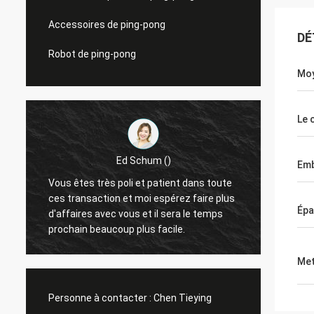
Accessoires de ping-pong
DÉ
Robot de ping-pong
Moy
Le 
Ed Schum ()
Emb
Vous êtes très poli et patient dans toute
Bonjou
ces transaction et moi espérez faire plus
un ret
Épa
d'affaires avec vous et il sera le temps
sommes très
prochain beaucoup plus facile.
travail
Met
Personne à contacter :
Chen Tieying