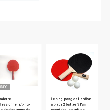
IDEO
palette
Le ping-pong de Hardbat
fessionnelle/ping-
a placé 2 battes 3 l'un
g de ping-pong de
caoutchouc droit de