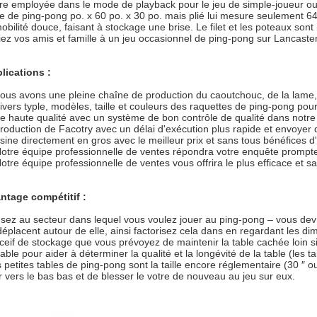
tre employée dans le mode de playback pour le jeu de simple-joueur ou
le de ping-pong po. x 60 po. x 30 po. mais plié lui mesure seulement 64,
obilité douce, faisant à stockage une brise. Le filet et les poteaux sont 
iez vos amis et famille à un jeu occasionnel de ping-pong sur Lancast
lications :
ous avons une pleine chaîne de production du caoutchouc, de la lame, 
divers typle, modèles, taille et couleurs des raquettes de ping-pong pou
e haute qualité avec un système de bon contrôle de qualité dans notre
production de Facotry avec un délai d'exécution plus rapide et envoyer
usine directement en gros avec le meilleur prix et sans tous bénéfices d
Notre équipe professionnelle de ventes répondra votre enquête promp
Notre équipe professionnelle de ventes vous offrira le plus efficace et sat
ntage compétitif :
sez au secteur dans lequel vous voulez jouer au ping-pong – vous devre
déplacent autour de elle, ainsi factorisez cela dans en regardant les di
ceif de stockage que vous prévoyez de maintenir la table cachée loin si 
table pour aider à déterminer la qualité et la longévité de la table (les
s petites tables de ping-pong sont la taille encore réglementaire (30 ″
er vers le bas bas et de blesser le votre de nouveau au jeu sur eux.