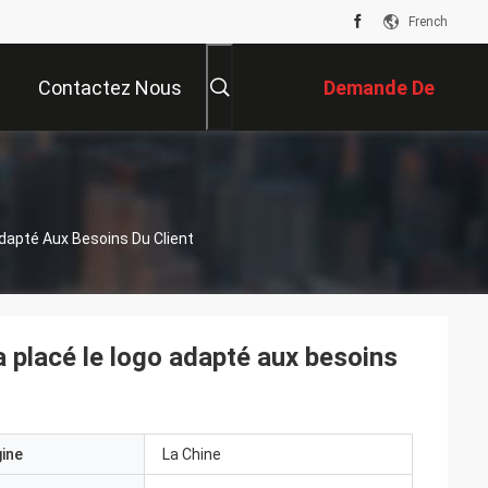
French
Contactez Nous
Demande De
Soumission
Adapté Aux Besoins Du Client
a placé le logo adapté aux besoins
gine
La Chine