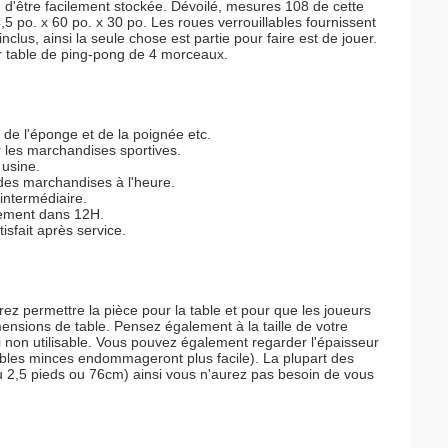
 d'être facilement stockée. Dévoilé, mesures 108 de cette
5 po. x 60 po. x 30 po. Les roues verrouillables fournissent
inclus, ainsi la seule chose est partie pour faire est de jouer.
er table de ping-pong de 4 morceaux.
de l'éponge et de la poignée etc.
r les marchandises sportives.
 usine.
 des marchandises à l'heure.
'intermédiaire.
tement dans 12H.
isfait après service.
z permettre la pièce pour la table et pour que les joueurs
mensions de table. Pensez également à la taille de votre
non utilisable.
Vous pouvez également regarder l'épaisseur
 tables minces endommageront plus facile).
La plupart des
 ou 2,5 pieds ou 76cm) ainsi vous n'aurez pas besoin de vous