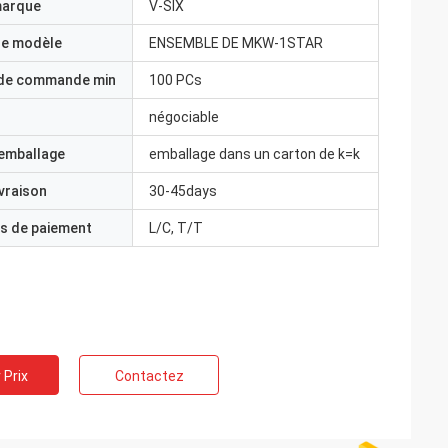
marque
V-SIX
e modèle
ENSEMBLE DE MKW-1STAR
 de commande min
100 PCs
négociable
'emballage
emballage dans un carton de k=k
ivraison
30-45days
s de paiement
L/C, T/T
 Prix
Contactez