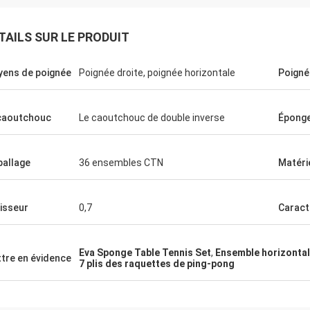
TAILS SUR LE PRODUIT
ens de poignée
Poignée droite, poignée horizontale
Poigné
caoutchouc
Le caoutchouc de double inverse
Épong
Julien
allage
36 ensembles CTN
Matéri
Anders D
r, KENHO Il semble que nous avons
our avec des boules de WhatsApp
Merci de la bonne qualité
isseur
0,7
Caract
 bons Merci pour votre
pour nos Tableaux et ba
Eva Sponge Table Tennis Set
,
Ensemble horizontal
tre en évidence
7 plis des raquettes de ping-pong