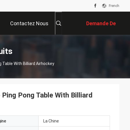
French
Contactez Nous
Demande De
Soumission
uits
 Table With Billiard Airhockey
 Ping Pong Table With Billiard
gine
La Chine