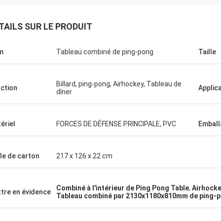
TAILS SUR LE PRODUIT
m
Tableau combiné de ping-pong
Taille
Billard, ping-pong, Airhockey, Tableau de
ction
Applic
dîner
Julien
Anders D
ériel
FORCES DE DÉFENSE PRINCIPALE, PVC
Emball
r, KENHO Il semble que nous avons
our avec des boules de WhatsApp
Merci de la bonne qualité
 bons Merci pour votre
pour nos Tableaux et ba
lle de carton
217 x 126 x 22 cm
Combiné à l'intérieur de Ping Pong Table
,
Airhocke
tre en évidence
Tableau combiné par 2130x1180x810mm de ping-