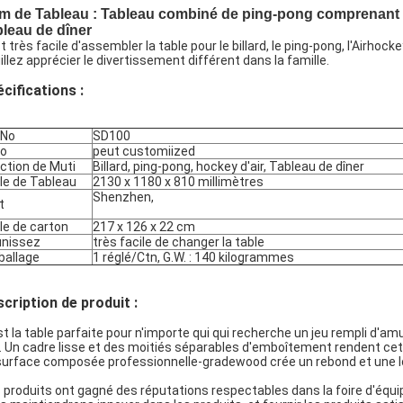
 de Tableau : Tableau combiné de ping-pong comprenant la 
leau de dîner
st très facile d'assembler la table pour le billard, le ping-pong, l'Airhoc
illez apprécier le divertissement différent dans la famille.
cifications :
.No
SD100
go
peut customiized
ction de Muti
Billard, ping-pong, hockey d'air, Tableau de dîner
lle de Tableau
2130 x 1180 x 810 millimètres
Shenzhen,
t
lle de carton
217 x 126 x 22 cm
nissez
très facile de changer la table
allage
1 réglé/Ctn, G.W. : 140 kilogrammes
cription de produit :
st la table parfaite pour n'importe qui qui recherche un jeu rempli d'
x. Un cadre lisse et des moitiés séparables d'emboîtement rendent cet
surface composée professionnelle-gradewood crée un rebond et une l
 produits ont gagné des réputations respectables dans la foire d'équi