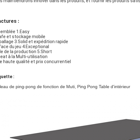
s maintiendrons innover dans les produits, et fournir les produits satis
ctures :
emblée 1.Easy
afe et stockage mobile
allage 3.Solid et expédition rapide
face du jeu 4.Exceptional
le de la production 5.Short
eat à la Multi-utilisation
De haute qualité et prix concurrentiel
quette :
leau de ping-pong de fonction de Muti, Ping Pong Table d'intérieur