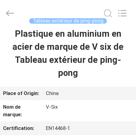
-
2026
Guangzhou
Dunya
Tableau extérieur de ping-pong
Sports
Ltd..
Plastique en aluminium en
À
All
Rights
Reserved.
acier de marque de V six de
LA
Tableau extérieur de ping-
MAISON
pong
PRODUITS
Place of Origin:
China
À
Nom de
V-Six
marque:
PROPOS
DE
Certification:
EN14468-1