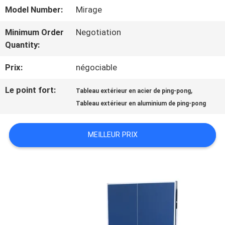
NOUS
Model Number:
Mirage
Minimum Order
Negotiation
VISITE
Quantity:
DE
Prix:
négociable
L'USINE
Le point fort:
,
Tableau extérieur en acier de ping-pong
Tableau extérieur en aluminium de ping-pong
CONTRÔLE
MEILLEUR PRIX
DE
LA
QUALITÉ