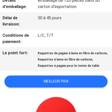
Détails
emballage de 120 pièces dans un
NOUS
d'emballage:
carton d'exportation
Délai de
30 à 45 jours
VISITE
livraison:
DE
Conditions de
L/C, T/T
paiement:
L'USINE
Le point fort:
,
Raquettes de pagaie à lame en fibre de carbone
,
Raquettes à lame en fibre de carbone
CONTRÔLE
Raquettes à pagaie pour le tennis de table
DE
MEILLEUR PRIX
LA
QUALITÉ