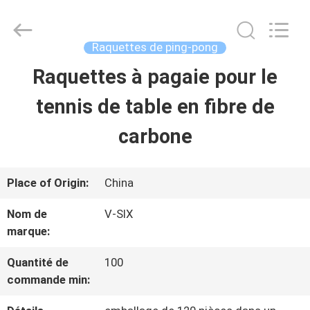
-
2026
Guangzhou
Dunya
Raquettes de ping-pong
Sports
Ltd..
Raquettes à pagaie pour le
À
All
Rights
Reserved.
tennis de table en fibre de
LA
carbone
MAISON
PRODUITS
Place of Origin:
China
Nom de
V-SIX
marque:
À
PROPOS
Quantité de
100
commande min:
DE