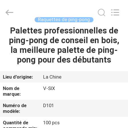
-
2026
Guangzhou
Dunya
Sports
Raquettes de ping-pong
Ltd..
All
Rights
Palettes professionnelles de
À
Reserved.
ping-pong de conseil en bois,
LA
la meilleure palette de ping-
MAISON
pong pour des débutants
PRODUITS
Lieu d'origine:
La Chine
À
Nom de
V-SIX
PROPOS
marque:
DE
Numéro de
D101
modèle:
NOUS
Quantité de
100 pcs