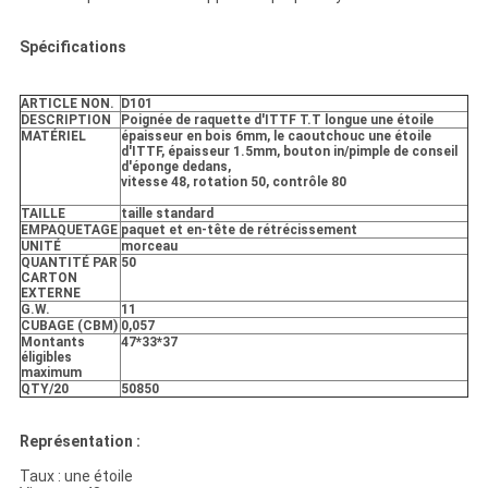
Spécifications
ARTICLE NON.
D101
DESCRIPTION
Poignée de raquette d'ITTF T.T longue une étoile
MATÉRIEL
épaisseur en bois 6mm, le caoutchouc une étoile
d'ITTF, épaisseur 1.5mm, bouton in/pimple de conseil
d'éponge dedans,
vitesse 48, rotation 50, contrôle 80
TAILLE
taille standard
EMPAQUETAGE
paquet et en-tête de rétrécissement
UNITÉ
morceau
QUANTITÉ PAR
50
CARTON
EXTERNE
G.W.
11
CUBAGE (CBM)
0,057
Montants
47*33*37
éligibles
maximum
QTY/20
50850
Représentation :
Taux : une étoile