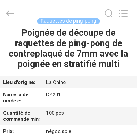
-
2026
Guangzhou
Dunya
Sports
Raquettes de ping-pong
Ltd..
All
Rights
Poignée de découpe de
À
Reserved.
raquettes de ping-pong de
LA
contreplaqué de 7mm avec la
MAISON
poignée en stratifié multi
PRODUITS
Lieu d'origine:
La Chine
À
Numéro de
DY201
PROPOS
modèle:
DE
Quantité de
100 pcs
commande min:
NOUS
Prix:
négociable