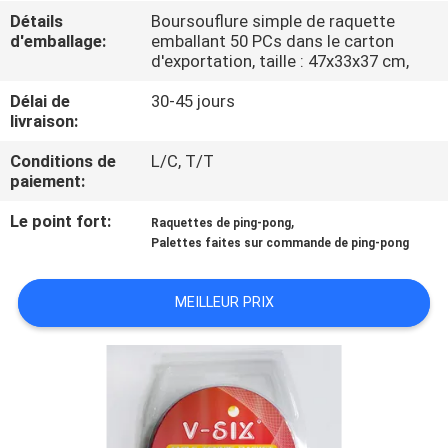
VISITE
Détails
Boursouflure simple de raquette
d'emballage:
emballant 50 PCs dans le carton
DE
d'exportation, taille : 47x33x37 cm,
L'USINE
Délai de
30-45 jours
livraison:
CONTRÔLE
Conditions de
L/C, T/T
DE
paiement:
LA
Le point fort:
,
Raquettes de ping-pong
Palettes faites sur commande de ping-pong
QUALITÉ
MEILLEUR PRIX
NOUS
CONTACTER
DEMANDEZ