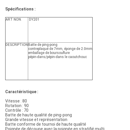
Spécifications :
ART NON.
DY201
DESCRIPTION
Batte de ping-pong
contreplaqué de 7mm, éponge de 2.0mm
emballage de boursouflure
pépin-dans/pépin-dans le caoutchouc
Caractéristique :
Vitesse : 80
Rotation : 90
Contrôle : 70
Batte de haute qualité de ping-pong
Grande vitesse et représentation
Batte conforme de tournoi de haute qualité
Poignée de découpe avec la poignée en stratifié multi