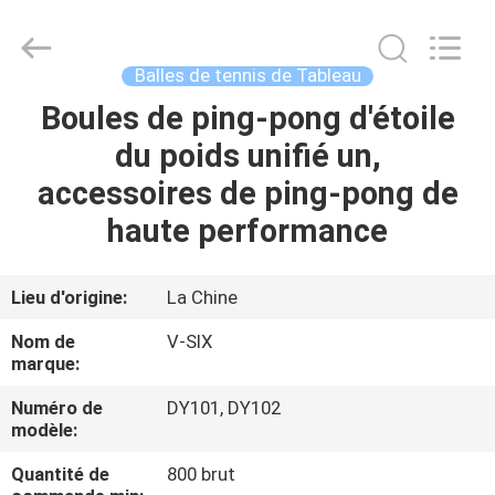
-
2026
Guangzhou
Dunya
Sports
Balles de tennis de Tableau
Ltd..
All
Rights
Boules de ping-pong d'étoile
À
Reserved.
du poids unifié un,
LA
accessoires de ping-pong de
MAISON
haute performance
PRODUITS
Lieu d'origine:
La Chine
À
Nom de
V-SIX
PROPOS
marque:
DE
Numéro de
DY101, DY102
modèle:
NOUS
Quantité de
800 brut