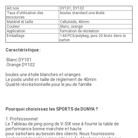
Art non.
DY101, DY102
Taux d'utilisation des
boules standard une étoile
ressources
Matériel et taille
Celluloïde, 40mm
Couleur
blanc, orange
Application
formation de récréation
Emballage
144 PCS/polybag, puis 20 bruts dans le
carton
Caractéristique :
Blanc DY101
Orange DY102
boules une étoile blanches et oranges
Le poids unifié et taille de règlement de 40mm
Qualité récréationnelle pour le jeu de famille
Pourquoi choisissez les SPORTS de DUNYA ?
1. Professionnel
Le Tableau de ping-pong de V-SIX vise à fournir la table de
performance bonne marchée et haute
pour satisfaire au besoin des clients. Nous fournissons