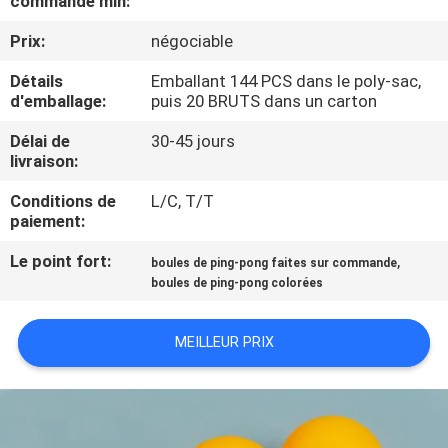
commande min:
VISITE
Prix:
négociable
DE
L'USINE
Détails
Emballant 144 PCS dans le poly-sac,
d'emballage:
puis 20 BRUTS dans un carton
Délai de
30-45 jours
CONTRÔLE
livraison:
DE
Conditions de
L/C, T/T
LA
paiement:
QUALITÉ
Le point fort:
,
boules de ping-pong faites sur commande
boules de ping-pong colorées
NOUS
MEILLEUR PRIX
CONTACTER
DEMANDEZ