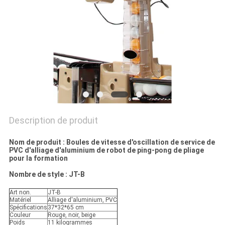
UN
DEVIS
PLAN
DU
SITE
PRIVACY
Description de produit
POLICY
Nom de produit : Boules de vitesse d'oscillation de service de
PVC d'alliage d'aluminium de robot de ping-pong de pliage
pour la formation
Nombre de style : JT-B
Art non.
JT-B
Matériel
Alliage d'aluminium, PVC
Spécifications
37*32*65 cm
Couleur
Rouge, noir, beige
Poids
11 kilogrammes