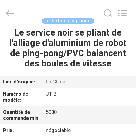
-
2026
Guangzhou
Dunya
Sports
Robot de ping-pong
Ltd..
All
Rights
Le service noir se pliant de
À
Reserved.
l'alliage d'aluminium de robot
LA
de ping-pong/PVC balancent
MAISON
des boules de vitesse
PRODUITS
Lieu d'origine:
La Chine
À
Numéro de
JT-B
PROPOS
modèle:
DE
Quantité de
5000
commande min:
NOUS
Prix:
négociable