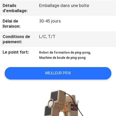
VISITE
Détails
Emballage dans une boîte
d'emballage:
DE
L'USINE
Délai de
30-45 jours
livraison:
Conditions de
L/C, T/T
CONTRÔLE
paiement:
DE
Le point fort:
,
Robot de formation de ping-pong
LA
Machine de boule de ping-pong
QUALITÉ
MEILLEUR PRIX
NOUS
CONTACTER
DEMANDEZ