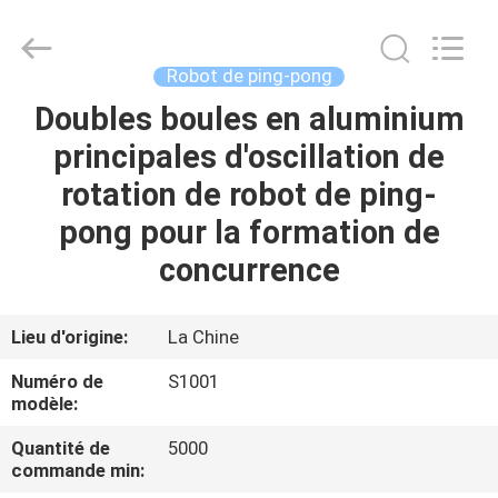
-
2026
Guangzhou
Dunya
Sports
Robot de ping-pong
Ltd..
All
Rights
Doubles boules en aluminium
À
Reserved.
principales d'oscillation de
LA
rotation de robot de ping-
MAISON
pong pour la formation de
PRODUITS
concurrence
À
Lieu d'origine:
La Chine
PROPOS
Numéro de
S1001
DE
modèle:
NOUS
Quantité de
5000
commande min: