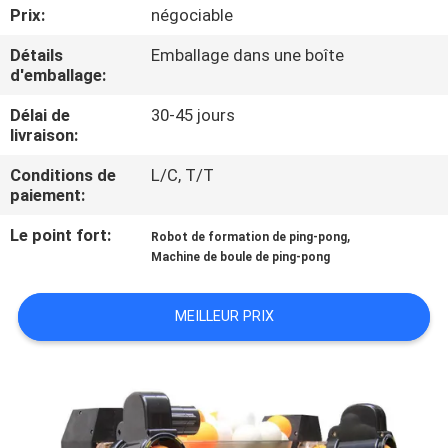
VISITE
Prix:
négociable
DE
Détails
Emballage dans une boîte
d'emballage:
L'USINE
Délai de
30-45 jours
livraison:
CONTRÔLE
Conditions de
L/C, T/T
DE
paiement:
LA
Le point fort:
,
Robot de formation de ping-pong
QUALITÉ
Machine de boule de ping-pong
NOUS
MEILLEUR PRIX
CONTACTER
DEMANDEZ