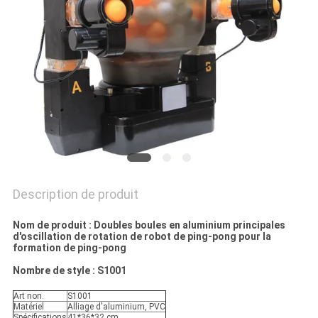
UN
DEVIS
PLAN
DU
SITE
PRIVACY
POLICY
Description de produit
Nom de produit : Doubles boules en aluminium principales
d'oscillation de rotation de robot de ping-pong pour la
formation de ping-pong
Nombre de style : S1001
Art non.
S1001
Matériel
Alliage d'aluminium, PVC
Spécifications
41*36*32 cm