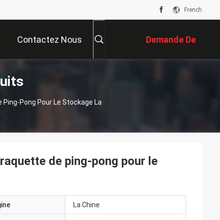
French
Contactez Nous
Demande De
uits
Soumission
e Ping-Pong Pour Le Stockage La
 raquette de ping-pong pour le
gine
La Chine