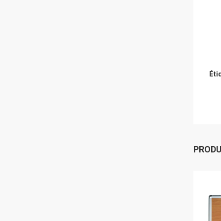
Éti
PROD