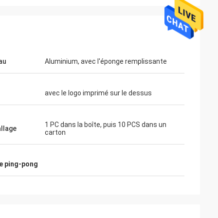
au
Aluminium, avec l'éponge remplissante
avec le logo imprimé sur le dessus
ahl
Mohamed Saqallah
1 PC dans la boîte, puis 10 PCS dans un
llage
carton
 et l'expédition
le bon service et livrent à l'heure, merci
ttes
beaucoup
de ping-pong