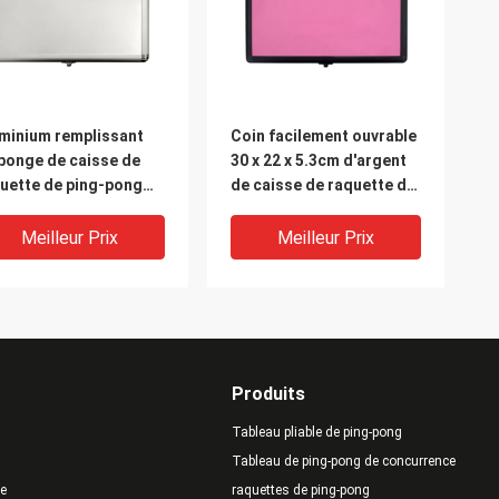
minium remplissant
Coin facilement ouvrable
ponge de caisse de
30 x 22 x 5.3cm d'argent
uette de ping-pong
de caisse de raquette de
talon argent pour le
ping-pong avec le logo
g-pong
Meilleur Prix
Meilleur Prix
Produits
Tableau pliable de ping-pong
Tableau de ping-pong de concurrence
te
raquettes de ping-pong