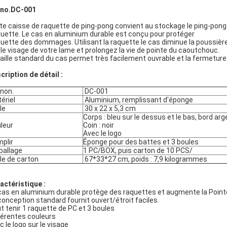
 no.DC-001
te caisse de raquette de ping-pong convient au stockage le ping-pong
uette. Le cas en aluminium durable est conçu pour protéger
uette des dommages. Utilisant la raquette le cas diminue la poussièr
 le visage de votre lame et prolongez la vie de pointe du caoutchouc.
taille standard du cas permet très facilement ouvrable et la fermeture
cription de détail :
 non.
DC-001
ériel
Aluminium, remplissant d'éponge
le
30 x 22 x 5,3 cm
Corps : bleu sur le dessus et le bas, bord ar
leur
Coin : noir
Avec le logo
plir
Éponge pour des battes et 3 boules
allage
1 PC/BOX, puis carton de 10 PCS/
lle de carton
67*33*27 cm, poids : 7,9 kilogrammes
actéristique :
cas en aluminium durable protège des raquettes et augmente la Poin
conception standard fournit ouvert/étroit faciles
t tenir 1 raquette de PC et 3 boules
férentes couleurs
c le logo sur le visage