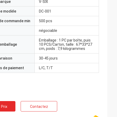
marque
V-SIX
e modèle
DC-001
 de commande min
500 pcs
négociable
Emballage : 1 PC par boîte, puis
'emballage
10 PCS/Carton, taille : 67*33*27
cm, poids : 7,9 kilogrammes
ivraison
30-45 jours
s de paiement
L/C, T/T
 Prix
Contactez