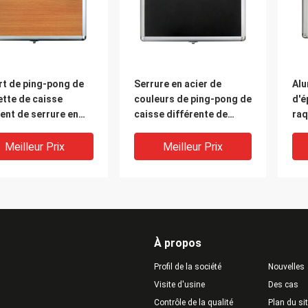
rt de ping-pong de
Serrure en acier de
Alu
tte de caisse
couleurs de ping-pong de
d'é
ent de serrure en
caisse différente de
raq
 en bois naturelle de
raquette avec le logo
d'é
étroit faciles
imprimé sur le dessus
pin
Meilleur Prix
Meilleur Prix
À propos
Profil de la société
Nouvelles
Visite d'usine
Des cas
Contrôle de la qualité
Plan du si