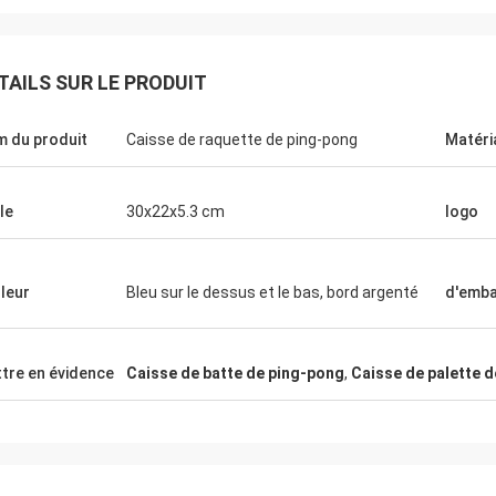
TAILS SUR LE PRODUIT
 du produit
Caisse de raquette de ping-pong
Matéri
le
30x22x5.3 cm
logo
Julien
Anders D
r, KENHO Il semble que nous avons
leur
Bleu sur le dessus et le bas, bord argenté
d'emba
our avec des boules de WhatsApp
Merci de la bonne qualité
 bons Merci pour votre
pour nos Tableaux et ba
tre en évidence
Caisse de batte de ping-pong
,
Caisse de palette 