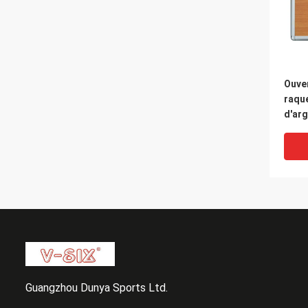
Ouve
raque
d'arg
acier
bord/
Guangzhou Dunya Sports Ltd.