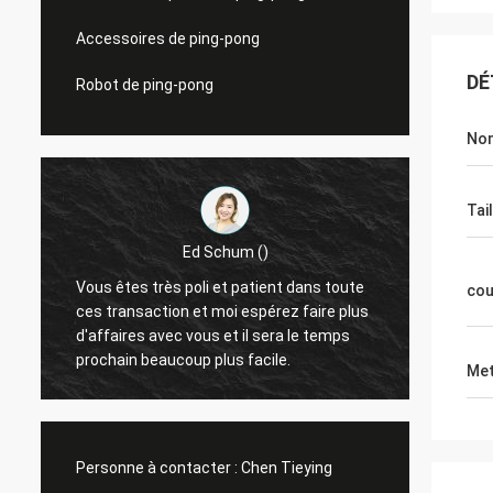
Accessoires de ping-pong
DÉ
Robot de ping-pong
Nom
Tail
Ed Schum ()
Vous êtes très poli et patient dans toute
Bonjou
cou
ces transaction et moi espérez faire plus
un ret
d'affaires avec vous et il sera le temps
sommes très
prochain beaucoup plus facile.
travail
Met
Personne à contacter :
Chen Tieying