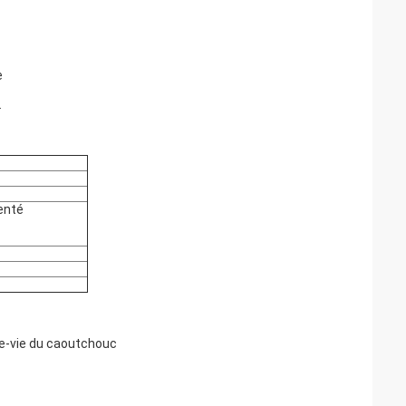
e
.
genté
te-vie du caoutchouc