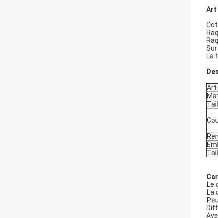
Art
Cet
Raq
Raq
Sur
La 
Des
Art
Mat
Tail
Cou
Rem
Emb
Tai
Car
Le 
La 
Peu
Dif
Ave