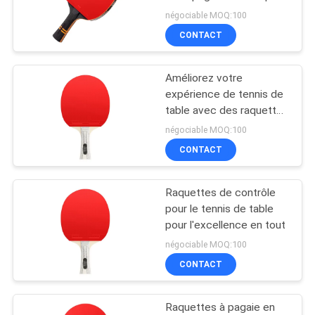
UN
et fond en bois naturel
négociable MOQ:100
DEVIS
CONTACT
32
PLAN
Tableau extérieur de
Améliorez votre
DU
expérience de tennis de
ping-pong
table avec des raquettes
SITE
3 étoiles
négociable MOQ:100
CONTACT
PRIVACY
POLICY
Raquettes de contrôle
16
pour le tennis de table
Tableau de ping-
pour l'excellence en tout
négociable MOQ:100
pong d'enfants
CONTACT
Raquettes à pagaie en