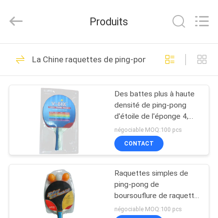
-
2026
Guangzhou
Produits
Dunya
Sports
Ltd..
All
Rights
À
37
Reserved.
La Chine raquettes de ping-pong
LA
Tableau pliable de
MAISON
ping-pong
Des battes plus à haute
densité de ping-pong
PRODUITS
d'étoile de l'éponge 4,
ping-pong portatif réglé
négociable MOQ:100 pcs
pour la formation
À
CONTACT
12
PROPOS
Tableau de ping-
Raquettes simples de
DE
ping-pong de
pong de
NOUS
boursouflure de raquette
avec 3 boules pour la
négociable MOQ:100 pcs
concurrence