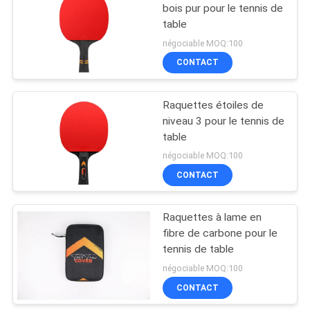
bois pur pour le tennis de
table
18
négociable MOQ:100
Tableau junior de
CONTACT
ping-pong
Raquettes étoiles de
niveau 3 pour le tennis de
table
négociable MOQ:100
CONTACT
70
Ensemble de ping-
Raquettes à lame en
fibre de carbone pour le
pong
tennis de table
négociable MOQ:100
CONTACT