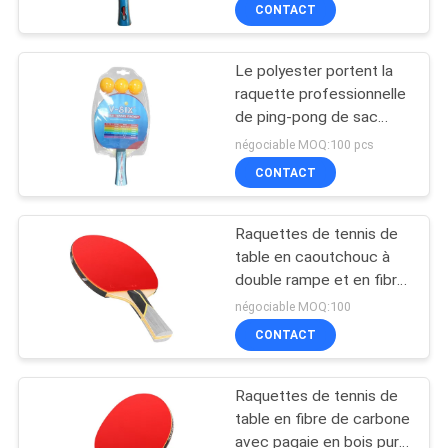
récréation de famille
CONTACT
VISITE
DE
Le polyester portent la
L'USINE
132
raquette professionnelle
de ping-pong de sac
raquettes de ping-
avec la longue éponge
CONTRÔLE
négociable MOQ:100 pcs
pong
de poignée
CONTACT
DE
LA
Raquettes de tennis de
QUALITÉ
table en caoutchouc à
double rampe et en fibre
34
de carbone avec
négociable MOQ:100
NOUS
matériau de lame
Tableau d'intérieur
CONTACT
CONTACTER
de ping-pong
Raquettes de tennis de
DEMANDEZ
table en fibre de carbone
avec pagaie en bois pur