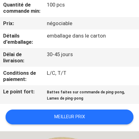
VISITE
Quantité de
100 pcs
commande min:
DE
Prix:
négociable
L'USINE
Détails
emballage dans le carton
d'emballage:
CONTRÔLE
Délai de
30-45 jours
DE
livraison:
LA
Conditions de
L/C, T/T
QUALITÉ
paiement:
Le point fort:
,
Battes faites sur commande de ping-pong
NOUS
Lames de ping-pong
CONTACTER
MEILLEUR PRIX
DEMANDEZ