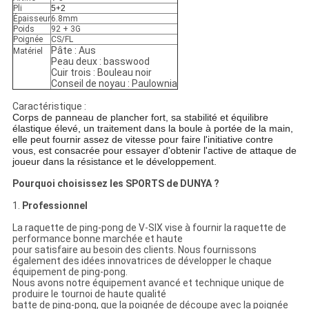
Pli
5+2
Épaisseur
6.8mm
Poids
92 + 3G
Poignée
CS/FL
Pâte : Aus
Matériel
Peau deux : basswood
Cuir trois : Bouleau noir
Conseil de noyau : Paulownia
Caractéristique :
Corps de panneau de plancher fort, sa stabilité et équilibre
élastique élevé, un traitement dans la boule à portée de la main,
elle peut fournir assez de vitesse pour faire l'initiative contre
vous, est consacrée pour essayer d'obtenir l'active de attaque de
joueur dans la résistance et le développement.
Pourquoi choisissez les SPORTS de DUNYA ?
1.
Professionnel
La raquette de ping-pong de V-SIX vise à fournir la raquette de
performance bonne marchée et haute
pour satisfaire au besoin des clients. Nous fournissons
également des idées innovatrices de développer le chaque
équipement de ping-pong.
Nous avons notre équipement avancé et technique unique de
produire le tournoi de haute qualité
batte de ping-pong, que la poignée de découpe avec la poignée