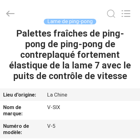
-
2026
Guangzhou
Dunya
Sports
Lame de ping-pong
Ltd..
All
Rights
Palettes fraîches de ping-
À
Reserved.
pong de ping-pong de
LA
contreplaqué fortement
MAISON
élastique de la lame 7 avec le
PRODUITS
puits de contrôle de vitesse
À
Lieu d'origine:
La Chine
PROPOS
Nom de
V-SIX
DE
marque:
NOUS
Numéro de
V-5
modèle: