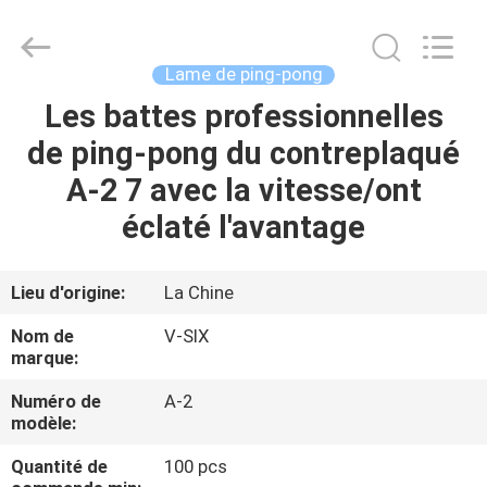
-
2026
Guangzhou
Dunya
Sports
Lame de ping-pong
Ltd..
All
Rights
Les battes professionnelles
À
Reserved.
de ping-pong du contreplaqué
LA
A-2 7 avec la vitesse/ont
MAISON
éclaté l'avantage
PRODUITS
Lieu d'origine:
La Chine
À
Nom de
V-SIX
PROPOS
marque:
DE
Numéro de
A-2
modèle:
NOUS
Quantité de
100 pcs