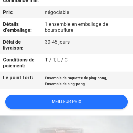
commande min:
VISITE
Prix:
négociable
DE
L'USINE
Détails
1 ensemble en emballage de
d'emballage:
boursouflure
Délai de
30-45 jours
CONTRÔLE
livraison:
DE
Conditions de
T / T, L / C
LA
paiement:
QUALITÉ
Le point fort:
,
Ensemble de raquette de ping-pong
Ensemble de ping-pong
NOUS
MEILLEUR PRIX
CONTACTER
DEMANDEZ