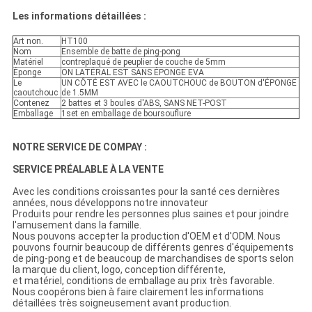
Les informations détaillées :
Art non.
HT100
Nom
Ensemble de batte de ping-pong
Matériel
contreplaqué de peuplier de couche de 5mm
Éponge
ON LATÉRAL EST SANS ÉPONGE EVA
Le
UN CÔTÉ EST AVEC le CAOUTCHOUC de BOUTON d'ÉPONGE
caoutchouc
de 1.5MM
Contenez
2 battes et 3 boules d'ABS, SANS NET-POST
Emballage
1set en emballage de boursouflure
NOTRE SERVICE DE COMPAY :
SERVICE PRÉALABLE À LA VENTE
Avec les conditions croissantes pour la santé ces dernières
années, nous développons notre innovateur
Produits pour rendre les personnes plus saines et pour joindre
l'amusement dans la famille.
Nous pouvons accepter la production d'OEM et d'ODM. Nous
pouvons fournir beaucoup de différents genres d'équipements
de ping-pong et de beaucoup de marchandises de sports selon
la marque du client, logo, conception différente,
et matériel, conditions de emballage au prix très favorable.
Nous coopérons bien à faire clairement les informations
détaillées très soigneusement avant production.