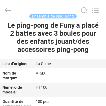
-
2026
Guangzhou
Dunya
Sports
Ensemble de ping-pong
Ltd..
All
Rights
Le ping-pong de Funy a placé
À
Reserved.
2 battes avec 3 boules pour
LA
des enfants jouant/des
MAISON
accessoires ping-pong
PRODUITS
Lieu d'origine:
La Chine
À
Nom de
V-SIX
PROPOS
marque:
DE
Numéro de
HT100
modèle:
NOUS
Quantité de
100 pcs