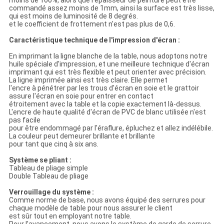
moins de 100%, alors que l'épaisseur de peinture peut être
commandé assez moins de 1mm, ainsi la surface est très lisse,
qui est moins de luminosité de 8 degrés.
et le coefficient de frottement n'est pas plus de 0,6.
Caractéristique technique de l'impression d'écran :
En imprimant la ligne blanche de la table, nous adoptons notre
huile spéciale d'impression, et une meilleure technique d'écran
imprimant qui est très flexible et peut orienter avec précision.
La ligne imprimée ainsi est très claire. Elle permet
l'encre à pénétrer par les trous d'écran en soie et le grattoir
assure l'écran en soie pour entrer en contact
étroitement avec la table et la copie exactement là-dessus.
L'encre de haute qualité d'écran de PVC de blanc utilisée n'est
pas facile
pour être endommagé par l'éraflure, épluchez et allez indélébile.
La couleur peut demeurer brillante et brillante
pour tant que cinq à six ans.
Système se pliant :
Tableau de pliage simple
Double Tableau de pliage
Verrouillage du système :
Comme norme de base, nous avons équipé des serrures pour
chaque modèle de table pour nous assurer le client
est sûr tout en employant notre table.