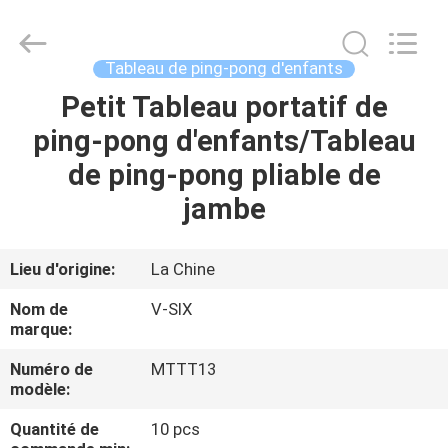
-
2026
Guangzhou
Dunya
Sports
Tableau de ping-pong d'enfants
Ltd..
All
Rights
Petit Tableau portatif de
À
Reserved.
ping-pong d'enfants/Tableau
LA
de ping-pong pliable de
MAISON
jambe
PRODUITS
Lieu d'origine:
La Chine
À
Nom de
V-SIX
PROPOS
marque:
DE
Numéro de
MTTT13
modèle:
NOUS
Quantité de
10 pcs