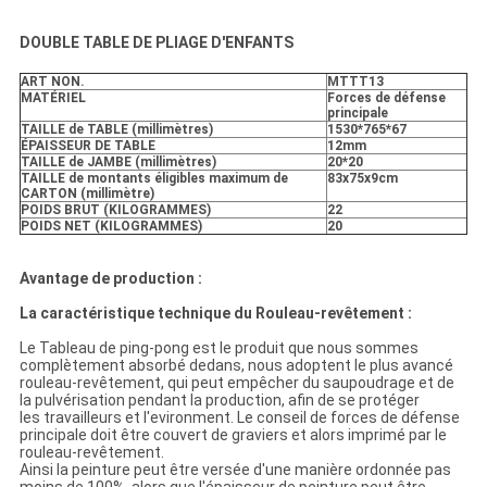
DOUBLE TABLE DE PLIAGE D'ENFANTS
ART NON.
MTTT13
MATÉRIEL
Forces de défense
principale
TAILLE de TABLE (millimètres)
1530*765*67
ÉPAISSEUR DE TABLE
12mm
TAILLE de JAMBE (millimètres)
20*20
TAILLE de montants éligibles maximum de
83x75x9cm
CARTON (millimètre)
POIDS BRUT (KILOGRAMMES)
22
POIDS NET (KILOGRAMMES)
20
Avantage de production :
La caractéristique technique du Rouleau-revêtement :
Le Tableau de ping-pong est le produit que nous sommes
complètement absorbé dedans, nous adoptent le plus avancé
rouleau-revêtement, qui peut empêcher du saupoudrage et de
la pulvérisation pendant la production, afin de se protéger
les travailleurs et l'evironment. Le conseil de forces de défense
principale doit être couvert de graviers et alors imprimé par le
rouleau-revêtement.
Ainsi la peinture peut être versée d'une manière ordonnée pas