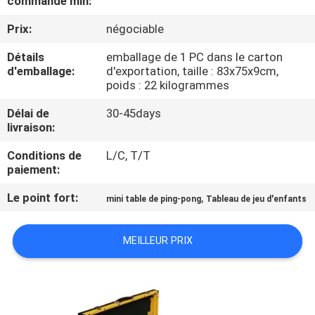
commande min:
VISITE
Prix:
négociable
DE
L'USINE
Détails
emballage de 1 PC dans le carton
d'emballage:
d'exportation, taille : 83x75x9cm,
poids : 22 kilogrammes
CONTRÔLE
Délai de
30-45days
DE
livraison:
LA
Conditions de
L/C, T/T
paiement:
QUALITÉ
Le point fort:
,
mini table de ping-pong
Tableau de jeu d'enfants
NOUS
MEILLEUR PRIX
CONTACTER
DEMANDEZ