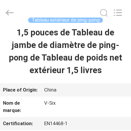
-
2026
Guangzhou
Dunya
Tableau extérieur de ping-pong
Sports
Ltd..
1,5 pouces de Tableau de
À
All
Rights
Reserved.
jambe de diamètre de ping-
LA
pong de Tableau de poids net
MAISON
extérieur 1,5 livres
PRODUITS
Place of Origin:
China
À
Nom de
V-Six
marque:
PROPOS
DE
Certification:
EN14468-1