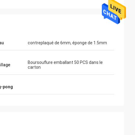
au
contreplaqué de 6mm, éponge de 1.5mm
Boursouflure emballant 50 PCS dans le
llage
carton
ahl
Mohamed Saqallah
 et l'expédition
le bon service et livrent à l'heure, merci
g-pong
ttes
beaucoup