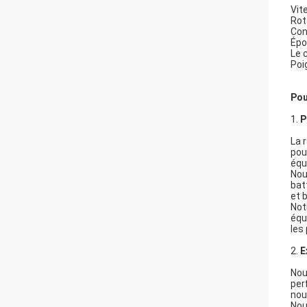
Vit
Rot
Con
Épo
Le 
Poi
Pou
1.
P
La 
pou
équ
Nou
bat
et 
Not
équ
les
2.
E
Nou
per
nou
Nou