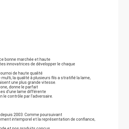
ance bonne marchée et haute
ées innovatrices de développer le chaque
ournoi de haute qualité
lti, la qualité à plusieurs fils a stratifié la lame,
uisent une plus grande vitesse.
one, donne le parfait
rses d'une lame différente
le contrôle par l'adversaire.
ng depuis 2003. Comme poursuivant
vouement intemporel et la représentation de confiance,
nde et nos produits conçus