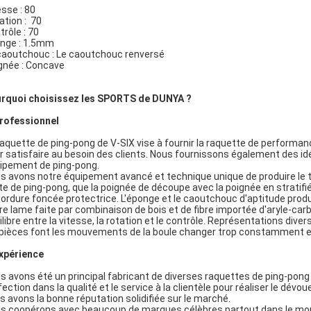
esse : 80
ation : 70
trôle : 70
nge : 1.5mm
caoutchouc : Le caoutchouc renversé
gnée : Concave
rquoi choisissez les SPORTS de DUNYA ?
rofessionnel
raquette de ping-pong de V-SIX vise à fournir la raquette de perform
r satisfaire au besoin des clients. Nous fournissons également des id
ipement de ping-pong.
s avons notre équipement avancé et technique unique de produire le t
te de ping-pong, que la poignée de découpe avec la poignée en stratifié mu
bordure foncée protectrice. L'éponge et le caoutchouc d'aptitude prod
re lame faite par combinaison de bois et de fibre importée d'aryle-carb
ilibre entre la vitesse, la rotation et le contrôle. Représentations dive
 pièces font les mouvements de la boule changer trop constamment en 
xpérience
s avons été un principal fabricant de diverses raquettes de ping-po
fection dans la qualité et le service à la clientèle pour réaliser le dé
s avons la bonne réputation solidifiée sur le marché.
s coopérons avec beaucoup de marques célèbres partout dans le mo