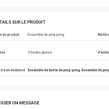
TAILS SUR LE PRODUIT
 du produit
Ensemble de ping-pong
Matéri
les
3 boules jaunes
d'emba
Julien
Anders D
r, KENHO Il semble que nous avons
our avec des boules de WhatsApp
Merci de la bonne qualité
tre en évidence
Ensemble de batte de ping-pong
,
Ensemble de pin
 bons Merci pour votre
pour nos Tableaux et ba
ISSER UN MESSAGE