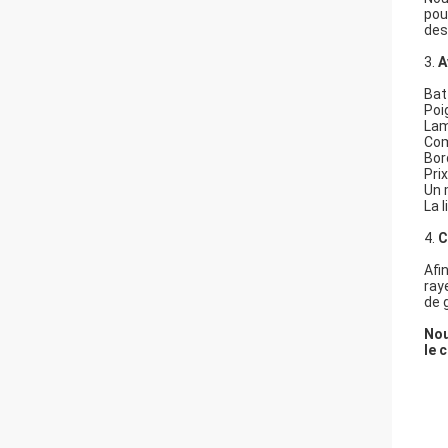
pou
des
3.
A
Bat
Poi
Lam
Com
Bor
Pri
Un 
La 
4.
C
Afi
ray
de 
Nou
le 