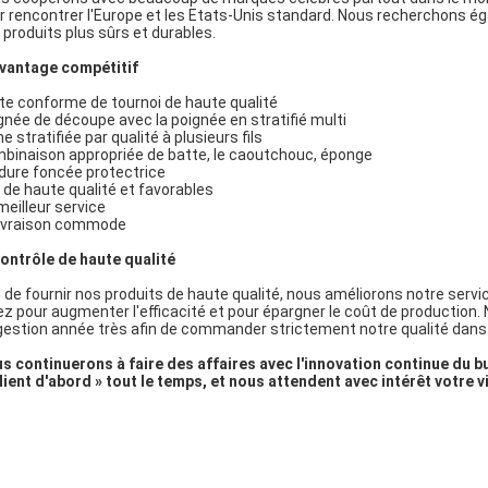
r rencontrer l'Europe et les Etats-Unis standard. Nous recherchons é
 produits plus sûrs et durables.
vantage compétitif
te conforme de tournoi de haute qualité
gnée de découpe avec la poignée en stratifié multi
e stratifiée par qualité à plusieurs fils
binaison appropriée de batte, le caoutchouc, éponge
dure foncée protectrice
x de haute qualité et favorables
meilleur service
livraison commode
ontrôle de haute qualité
n de fournir nos produits de haute qualité, nous améliorons notre servi
ez pour augmenter l'efficacité et pour épargner le coût de production
gestion année très afin de commander strictement notre qualité dans
s continuerons à faire des affaires avec l'innovation continue du but
client d'abord » tout le temps, et nous attendent avec intérêt votre v