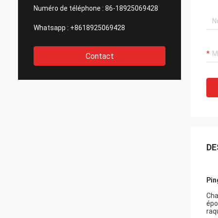
Numéro de téléphone :
86-18925069428
Whatsapp :
+8618925069428
Contact
DE
Pin
Cha
épo
raq