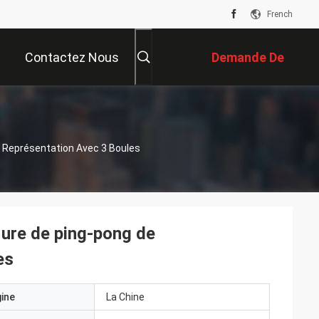
French
Contactez Nous
Demande De
Soumission
e Représentation Avec 3 Boules
lure de ping-pong de
es
gine
La Chine