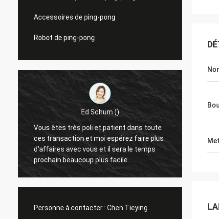
Accessoires de ping-pong
Robot de ping-pong
DÉ
Nom
Bou
Ed Schum ()
Vous êtes très poli et patient dans toute
Bonjou
ces transaction et moi espérez faire plus
un ret
Met
d'affaires avec vous et il sera le temps
sommes très
prochain beaucoup plus facile.
travail
LA
Personne à contacter :
Chen Tieying