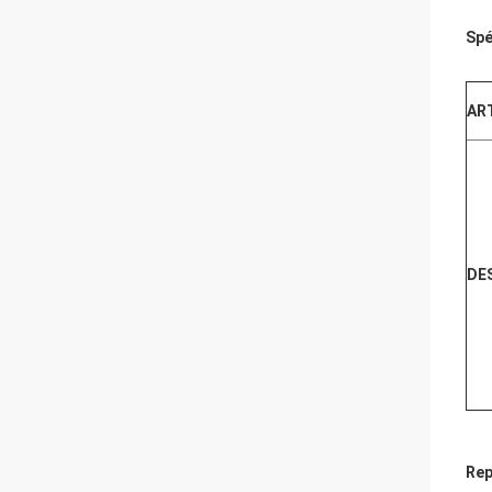
Spé
AR
DE
Rep