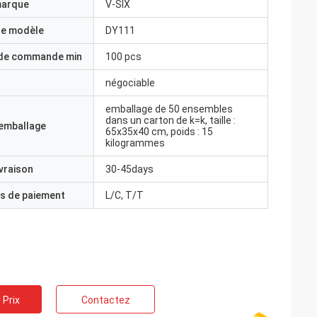
marque
V-SIX
e modèle
DY111
 de commande min
100 pcs
négociable
emballage de 50 ensembles
dans un carton de k=k, taille :
'emballage
65x35x40 cm, poids : 15
kilogrammes
ivraison
30-45days
s de paiement
L/C, T/T
 Prix
Contactez