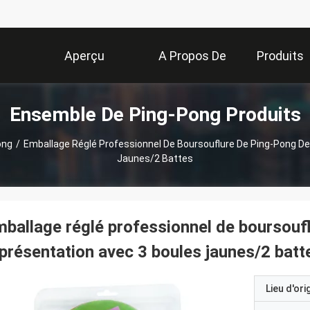
Aperçu
A Propos De
Produits
Ensemble De Ping-Pong Produits
Nous
ong
/
Emballage Réglé Professionnel De Boursouflure De Ping-Pong D
Jaunes/2 Battes
ballage réglé professionnel de boursouf
présentation avec 3 boules jaunes/2 batt
Lieu d'ori