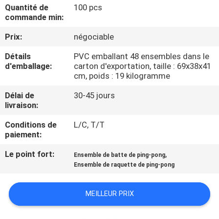
VISITE
Quantité de
100 pcs
commande min:
DE
Prix:
négociable
L'USINE
Détails
PVC emballant 48 ensembles dans le
d'emballage:
carton d'exportation, taille : 69x38x41
CONTRÔLE
cm, poids : 19 kilogramme
DE
Délai de
30-45 jours
LA
livraison:
QUALITÉ
Conditions de
L/C, T/T
paiement:
NOUS
Le point fort:
,
Ensemble de batte de ping-pong
Ensemble de raquette de ping-pong
CONTACTER
MEILLEUR PRIX
DEMANDEZ