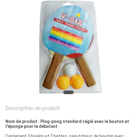
UN
DEVIS
PLAN
DU
SITE
PRIVACY
POLICY
Description de produit
Nom de produit : Ping-pong standard réglé avec le bouton et
l'éponge pour le débutant
Contenant 3 boules et 2 battes, caoutchouc de bouton avec