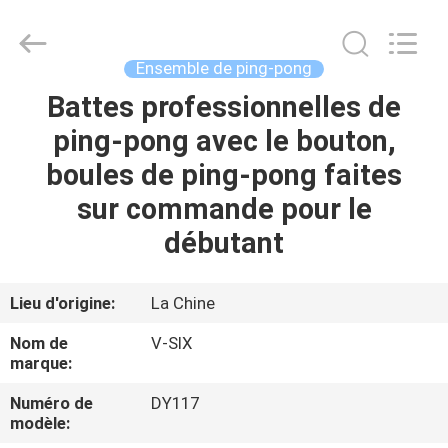
-
2026
Guangzhou
Dunya
Sports
Ensemble de ping-pong
Ltd..
All
Rights
Battes professionnelles de
À
Reserved.
ping-pong avec le bouton,
LA
boules de ping-pong faites
MAISON
sur commande pour le
PRODUITS
débutant
À
Lieu d'origine:
La Chine
PROPOS
Nom de
V-SIX
DE
marque:
NOUS
Numéro de
DY117
modèle: