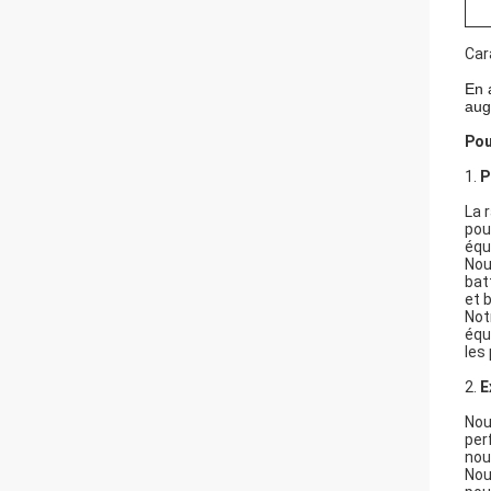
Car
En 
augm
Pou
1.
P
La 
pou
équ
Nou
bat
et 
Not
équ
les
2.
E
Nou
per
nou
Nou