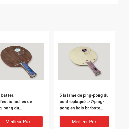
 battes
5 la lame de ping-pong du
fessionnelles de
contreplaqué L-7/ping-
g-pong du
pong en bois barbote
treplaqué A-2 7 avec
avec la puissance forte
vitesse/ont éclaté
d'attaque
Meilleur Prix
Meilleur Prix
vantage