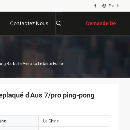
French
Contactez Nous
Demande De
Soumission
ng Barbote Avec La Létalité Forte
replaqué d'Aus 7/pro ping-pong
gine
La Chine