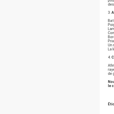
pou
des
3.
A
Bat
Poi
Lam
Com
Bor
Pri
Un 
La 
4.
C
Afi
ray
de 
Nou
le 
Éti