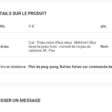
TAILS SUR LE PRODUIT
.No
V-8
plis
Cuir : Peau noire d'Aus deux : Mehmet Okur
ériau
dose la peau trois : conseil de noyau du
Nom
carbone 3K : Pau
Julien
Anders D
r, KENHO Il semble que nous avons
tre en évidence
Plat de ping-pong
,
Battes faites sur commande d
our avec des boules de WhatsApp
Merci de la bonne qualité
 bons Merci pour votre
pour nos Tableaux et ba
ISSER UN MESSAGE