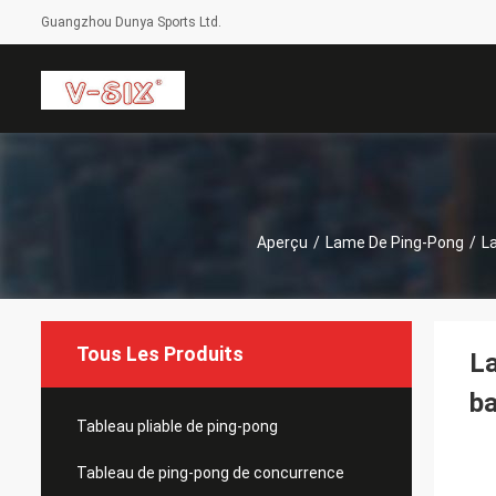
Guangzhou Dunya Sports Ltd.
Aperçu
/
Lame De Ping-Pong
/
La
Tous Les Produits
La
ba
Tableau pliable de ping-pong
Tableau de ping-pong de concurrence