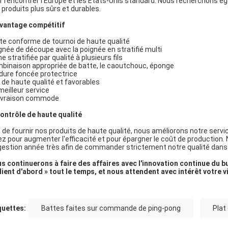
r rencontrer l'Europe et les Etats-Unis standard. Nous recherchons é
 produits plus sûrs et durables.
vantage compétitif
te conforme de tournoi de haute qualité
gnée de découpe avec la poignée en stratifié multi
e stratifiée par qualité à plusieurs fils
binaison appropriée de batte, le caoutchouc, éponge
dure foncée protectrice
x de haute qualité et favorables
meilleur service
livraison commode
ontrôle de haute qualité
n de fournir nos produits de haute qualité, nous améliorons notre servi
ez pour augmenter l'efficacité et pour épargner le coût de production
gestion année très afin de commander strictement notre qualité dans
s continuerons à faire des affaires avec l'innovation continue du but
client d'abord » tout le temps, et nous attendent avec intérêt votre v
quettes:
Battes faites sur commande de ping-pong
Plat