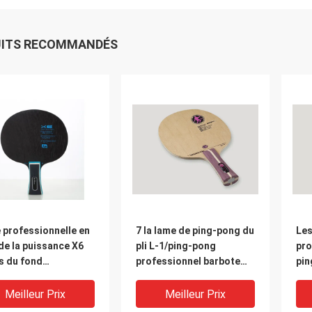
UITS RECOMMANDÉS
 professionnelle en
7 la lame de ping-pong du
Les
de la puissance X6
pli L-1/ping-pong
pro
s du fond
professionnel barbote
pin
ondance de lame de
pour la force d'attaque
con
-pong
la 
Meilleur Prix
Meilleur Prix
l'a