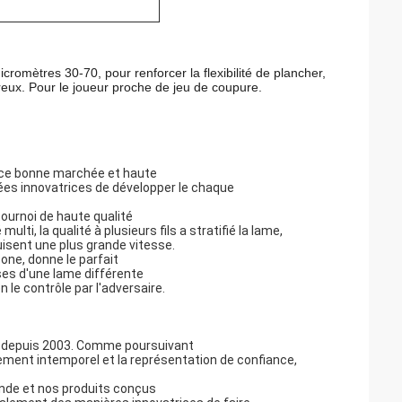
icromètres 30-70, pour renforcer la flexibilité de plancher,
reux. Pour le joueur proche de jeu de coupure.
ance bonne marchée et haute
ées innovatrices de développer le chaque
ournoi de haute qualité
lti, la qualité à plusieurs fils a stratifié la lame,
uisent une plus grande vitesse.
one, donne le parfait
rses d'une lame différente
le contrôle par l'adversaire.
ng depuis 2003. Comme poursuivant
vouement intemporel et la représentation de confiance,
nde et nos produits conçus