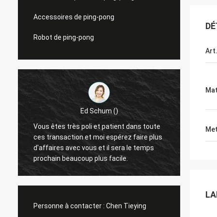
Accessoires de ping-pong
DÉ
Robot de ping-pong
Art
Mat
Ed Schum ()
Vous êtes très poli et patient dans toute
Bonjou
Met
ces transaction et moi espérez faire plus
un ret
d'affaires avec vous et il sera le temps
sommes très
prochain beaucoup plus facile.
travail
LA
Personne à contacter :
Chen Tieying