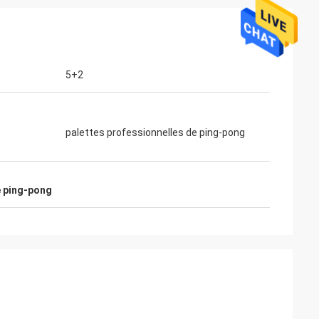
5+2
palettes professionnelles de ping-pong
ahl
Mohamed Saqallah
e ping-pong
 et l'expédition
le bon service et livrent à l'heure, merci
ttes
beaucoup