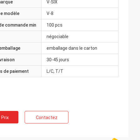
marque
V-SIX
e modèle
V-8
 de commande min
100 pcs
négociable
'emballage
emballage dans le carton
ivraison
30-45 jours
s de paiement
L/C, T/T
 Prix
Contactez