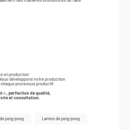
galement des manières innovatrices de faire
ce et production
. Nous développons notre production
 chaque processus productif.
 « , perfection de qualité,
isite et consultation.
 de ping-pong
Lames de ping-pong