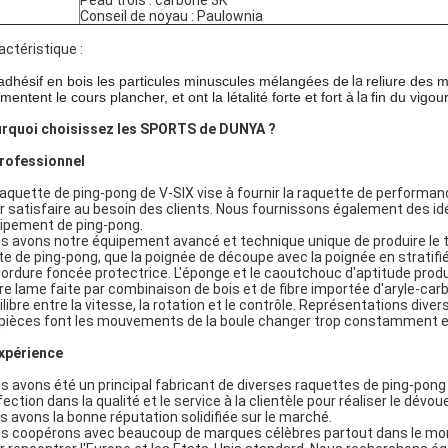
Peau trois : carbone 3K
Conseil de noyau : Paulownia
actéristique :
adhésif en bois les particules minuscules mélangées de
la
reliure des m
entent le cours plancher, et ont la létalité forte et fort à
la
fin du vigou
rquoi choisissez les SPORTS de DUNYA ?
rofessionnel
raquette de ping-pong de V-SIX vise à fournir la raquette de perform
r satisfaire au besoin des clients. Nous fournissons également des id
ipement de ping-pong.
s avons notre équipement avancé et technique unique de produire le t
te de ping-pong, que la poignée de découpe avec la poignée en stratifié mu
bordure foncée protectrice. L'éponge et le caoutchouc d'aptitude prod
re lame faite par combinaison de bois et de fibre importée d'aryle-carb
ilibre entre la vitesse, la rotation et le contrôle. Représentations dive
 pièces font les mouvements de la boule changer trop constamment en 
xpérience
s avons été un principal fabricant de diverses raquettes de ping-po
fection dans la qualité et le service à la clientèle pour réaliser le dé
s avons la bonne réputation solidifiée sur le marché.
s coopérons avec beaucoup de marques célèbres partout dans le mo