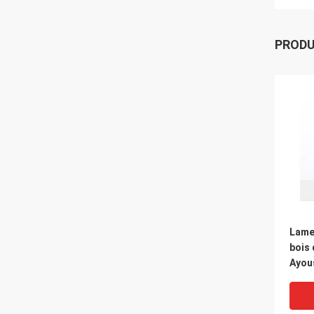
PROD
Lame
bois 
Ayou
d'ab
ping