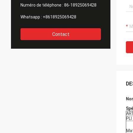
Numéro de téléphone :
86-18925069428
Whatsapp :
+8618925069428
Contact
DE
Nom
Spé
AR
PLI
Mat